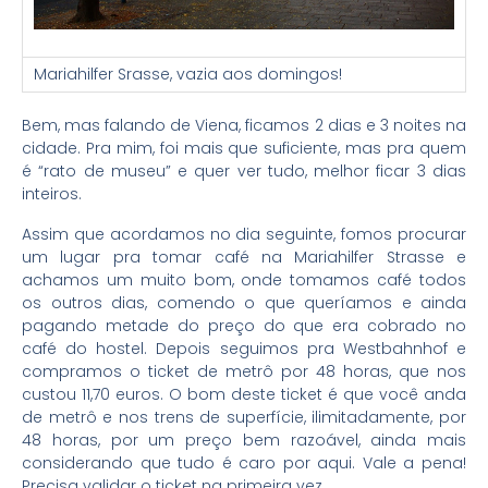
Mariahilfer Srasse, vazia aos domingos!
Bem, mas falando de Viena, ficamos 2 dias e 3 noites na
cidade. Pra mim, foi mais que suficiente, mas pra quem
é “rato de museu” e quer ver tudo, melhor ficar 3 dias
inteiros.
Assim que acordamos no dia seguinte, fomos procurar
um lugar pra tomar café na Mariahilfer Strasse e
achamos um muito bom, onde tomamos café todos
os outros dias, comendo o que queríamos e ainda
pagando metade do preço do que era cobrado no
café do hostel. Depois seguimos pra Westbahnhof e
compramos o ticket de metrô por 48 horas, que nos
custou 11,70 euros. O bom deste ticket é que você anda
de metrô e nos trens de superfície, ilimitadamente, por
48 horas, por um preço bem razoável, ainda mais
considerando que tudo é caro por aqui. Vale a pena!
Precisa validar o ticket na primeira vez.