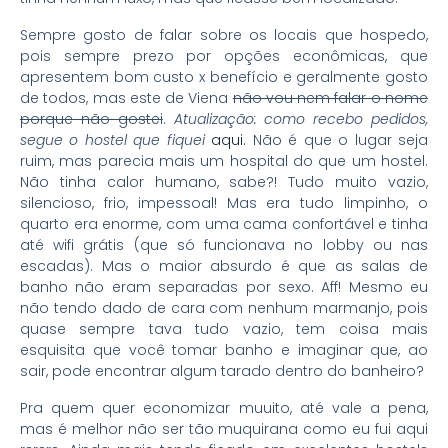
Sempre gosto de falar sobre os locais que hospedo,
pois sempre prezo por opções econômicas, que
apresentem bom custo x benefício e geralmente gosto
de todos, mas este de Viena
não vou nem falar o nome
porque não gostei
.
Atualização: como recebo pedidos,
segue o hostel que fiquei
aqui.
Não é que o lugar seja
ruim, mas parecia mais um hospital do que um hostel.
Não tinha calor humano, sabe?! Tudo muito vazio,
silencioso, frio, impessoal! Mas era tudo limpinho, o
quarto era enorme, com uma cama confortável e tinha
até wifi grátis (que só funcionava no lobby ou nas
escadas). Mas o maior absurdo é que as salas de
banho não eram separadas por sexo. Aff! Mesmo eu
não tendo dado de cara com nenhum marmanjo, pois
quase sempre tava tudo vazio, tem coisa mais
esquisita que você tomar banho e imaginar que, ao
sair, pode encontrar algum tarado dentro do banheiro?
Pra quem quer economizar muuito, até vale a pena,
mas é melhor não ser tão muquirana como eu fui aqui