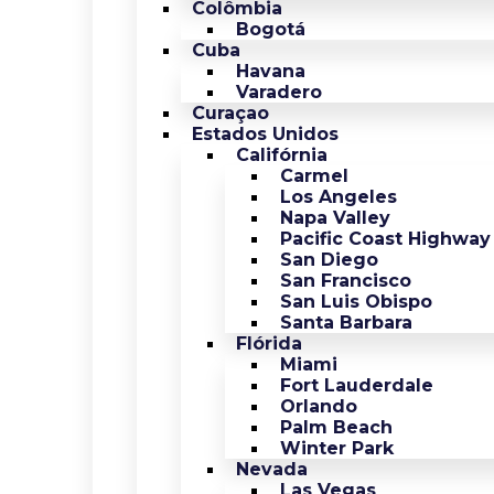
Colômbia
Bogotá
Cuba
Havana
Varadero
Curaçao
Estados Unidos
Califórnia
Carmel
Los Angeles
Napa Valley
Pacific Coast Highway
San Diego
San Francisco
San Luis Obispo
Santa Barbara
Flórida
Miami
Fort Lauderdale
Orlando
Palm Beach
Winter Park
Nevada
Las Vegas