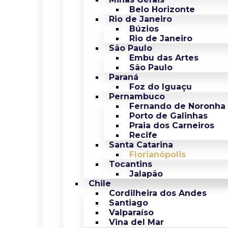
Belo Horizonte
Rio de Janeiro
Búzios
Rio de Janeiro
São Paulo
Embu das Artes
São Paulo
Paraná
Foz do Iguaçu
Pernambuco
Fernando de Noronha
Porto de Galinhas
Praia dos Carneiros
Recife
Santa Catarina
Florianópolis
Tocantins
Jalapão
Chile
Cordilheira dos Andes
Santiago
Valparaíso
Vina del Mar