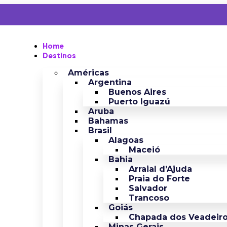
Home
Destinos
Américas
Argentina
Buenos Aires
Puerto Iguazú
Aruba
Bahamas
Brasil
Alagoas
Maceió
Bahia
Arraial d’Ajuda
Praia do Forte
Salvador
Trancoso
Goiás
Chapada dos Veadeir
Minas Gerais