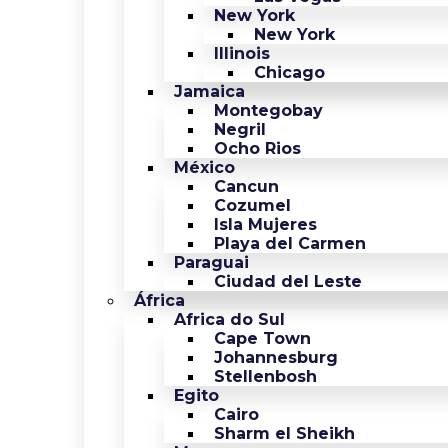
New York
New York
Illinois
Chicago
Jamaica
Montegobay
Negril
Ocho Rios
México
Cancun
Cozumel
Isla Mujeres
Playa del Carmen
Paraguai
Ciudad del Leste
África
Africa do Sul
Cape Town
Johannesburg
Stellenbosh
Egito
Cairo
Sharm el Sheikh