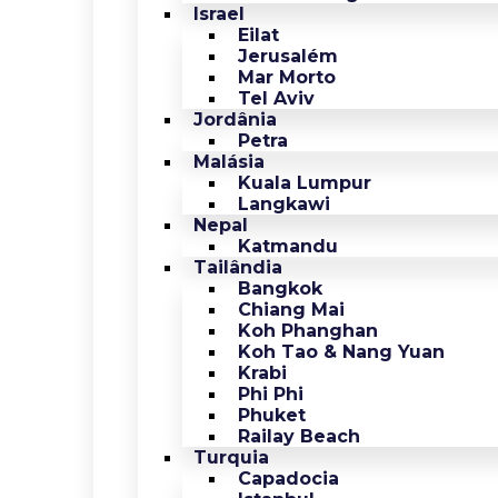
Israel
Eilat
Jerusalém
Mar Morto
Tel Aviv
Jordânia
Petra
Malásia
Kuala Lumpur
Langkawi
Nepal
Katmandu
Tailândia
Bangkok
Chiang Mai
Koh Phanghan
Koh Tao & Nang Yuan
Krabi
Phi Phi
Phuket
Railay Beach
Turquia
Capadocia