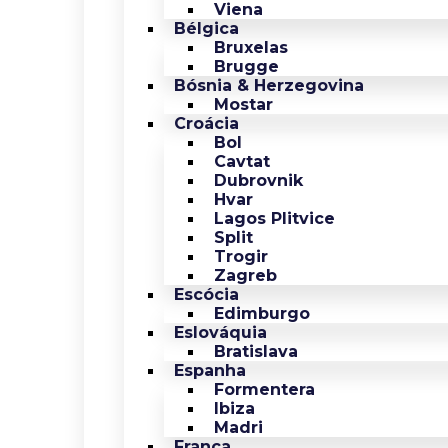
Viena
Bélgica
Bruxelas
Brugge
Bósnia & Herzegovina
Mostar
Croácia
Bol
Cavtat
Dubrovnik
Hvar
Lagos Plitvice
Split
Trogir
Zagreb
Escócia
Edimburgo
Eslováquia
Bratislava
Espanha
Formentera
Ibiza
Madri
França