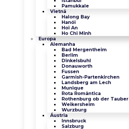
Istanbul
Pamukkale
Vietnã
Halong Bay
Hanói
Hoi An
Ho Chi Minh
Europa
Alemanha
Bad Mergentheim
Berlim
Dinkelsbuhl
Donauworth
Fussen
Garmish-Partenkirchen
Landsberg am Lech
Munique
Rota Romântica
Rothenburg ob der Tauber
Weikersheim
Wurzburg
Áustria
Innsbruck
Salzburg