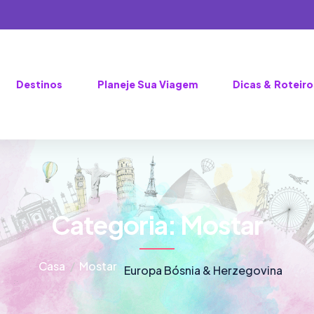
Destinos
Planeje Sua Viagem
Dicas & Roteiro
Categoria:
Mostar
Casa
Mostar
Europa
Bósnia & Herzegovina