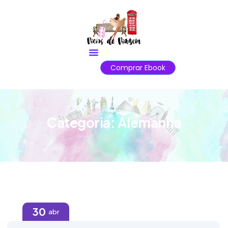
Comprar Ebook
Categoria:
Alemanha
30
abr