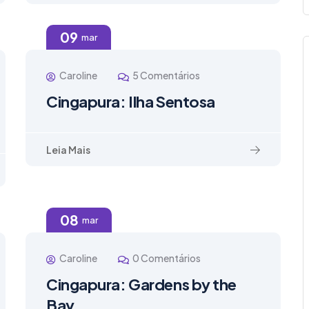
09
mar
Caroline
5 Comentários
Cingapura: Ilha Sentosa
Leia Mais
08
mar
Caroline
0 Comentários
Cingapura: Gardens by the
Bay