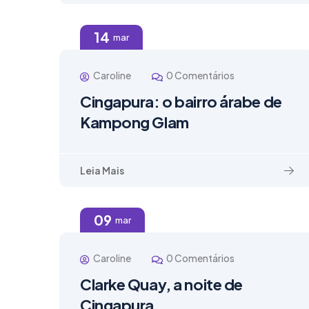
14
mar
Caroline
0 Comentários
Cingapura: o bairro árabe de
Kampong Glam
Leia Mais
09
mar
Caroline
0 Comentários
Clarke Quay, a noite de
Cingapura