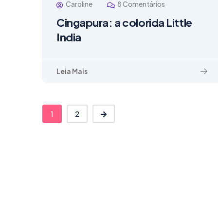
Caroline
8 Comentários
Cingapura: a colorida Little
India
Leia Mais
1
2