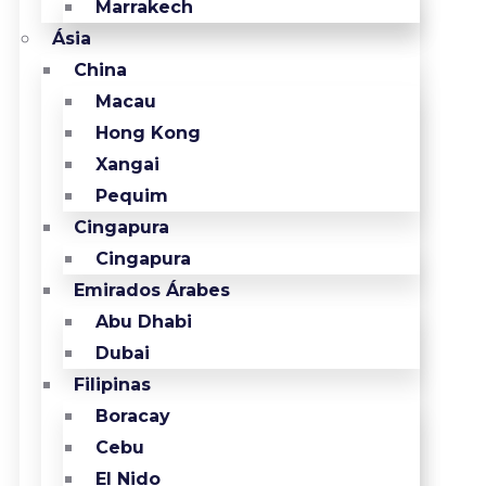
Marrakech
Ásia
China
Macau
Hong Kong
Xangai
Pequim
Cingapura
Cingapura
Emirados Árabes
Abu Dhabi
Dubai
Filipinas
Boracay
Cebu
El Nido