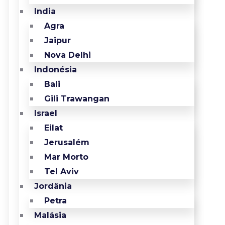
India
Agra
Jaipur
Nova Delhi
Indonésia
Bali
Gili Trawangan
Israel
Eilat
Jerusalém
Mar Morto
Tel Aviv
Jordânia
Petra
Malásia