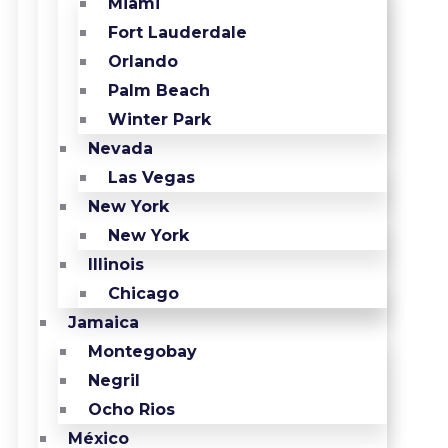
Miami
Fort Lauderdale
Orlando
Palm Beach
Winter Park
Nevada
Las Vegas
New York
New York
Illinois
Chicago
Jamaica
Montegobay
Negril
Ocho Rios
México