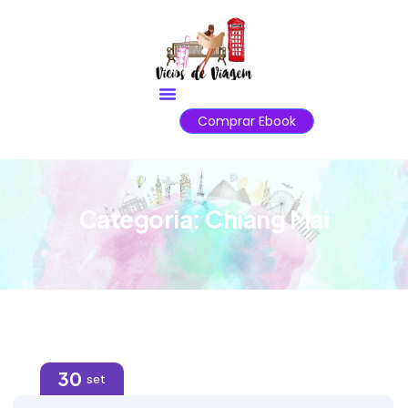
Comprar Ebook
Categoria:
Chiang Mai
30
set