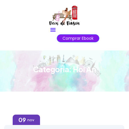
Comprar Ebook
Categoria:
Hoi An
09
nov