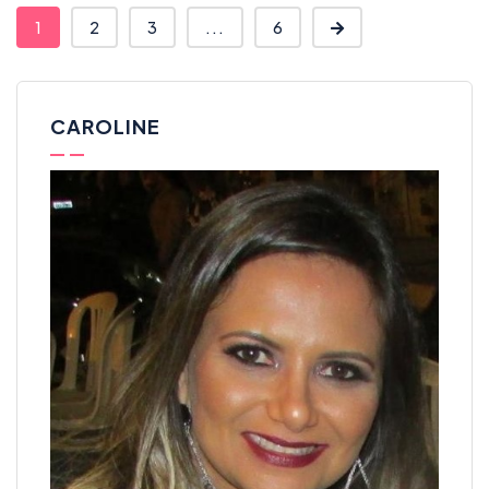
1
2
3
...
6
CAROLINE