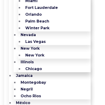
Miami
Fort Lauderdale
Orlando
Palm Beach
Winter Park
Nevada
Las Vegas
New York
New York
Illinois
Chicago
Jamaica
Montegobay
Negril
Ocho Rios
México