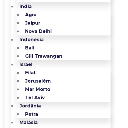
India
Agra
Jaipur
Nova Delhi
Indonésia
Bali
Gili Trawangan
Israel
Eilat
Jerusalém
Mar Morto
Tel Aviv
Jordânia
Petra
Malásia