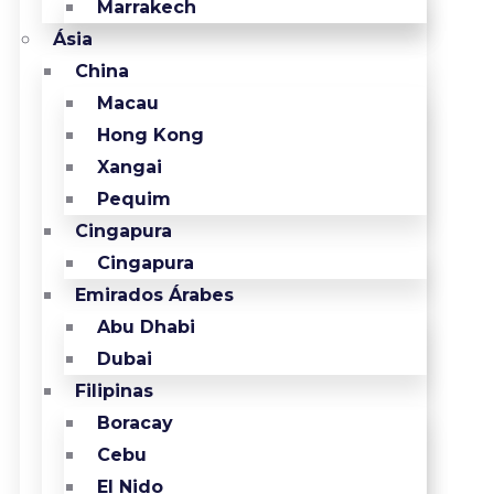
Marrakech
Ásia
China
Macau
Hong Kong
Xangai
Pequim
Cingapura
Cingapura
Emirados Árabes
Abu Dhabi
Dubai
Filipinas
Boracay
Cebu
El Nido