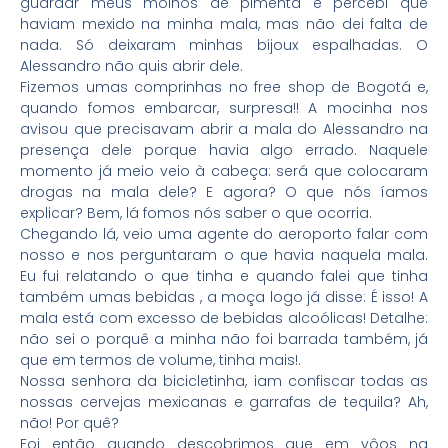
guardar meus molhos de pimenta e percebi que
haviam mexido na minha mala, mas não dei falta de
nada. Só deixaram minhas bijoux espalhadas. O
Alessandro não quis abrir dele.
Fizemos umas comprinhas no free shop de Bogotá e,
quando fomos embarcar, surpresa!! A mocinha nos
avisou que precisavam abrir a mala do Alessandro na
presença dele porque havia algo errado. Naquele
momento já meio veio à cabeça: será que colocaram
drogas na mala dele? E agora? O que nós íamos
explicar? Bem, lá fomos nós saber o que ocorria.
Chegando lá, veio uma agente do aeroporto falar com
nosso e nos perguntaram o que havia naquela mala.
Eu fui relatando o que tinha e quando falei que tinha
também umas bebidas , a moça logo já disse: É isso! A
mala está com excesso de bebidas alcoólicas! Detalhe:
não sei o porquê a minha não foi barrada também, já
que em termos de volume, tinha mais!.
Nossa senhora da bicicletinha, iam confiscar todas as
nossas cervejas mexicanas e garrafas de tequila? Ah,
não! Por quê?
Foi então quando descobrimos que em vôos na