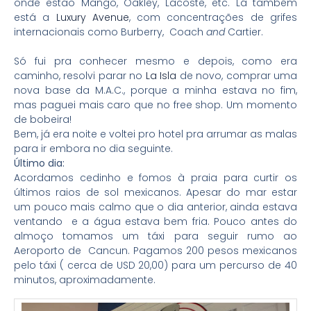
onde estão Mango, Oakley, Lacoste, etc. Lá também
está a
Luxury Avenue
, com concentrações de grifes
internacionais como Burberry, Coach
and
Cartier.
Só fui pra conhecer mesmo e depois, como era
caminho, resolvi parar no
La Isla
de novo, comprar uma
nova base da M.A.C., porque a minha estava no fim,
mas paguei mais caro que no free shop. Um momento
de bobeira!
Bem, já era noite e voltei pro hotel pra arrumar as malas
para ir embora no dia seguinte.
Último dia:
Acordamos cedinho e fomos à praia para curtir os
últimos raios de sol mexicanos. Apesar do mar estar
um pouco mais calmo que o dia anterior, ainda estava
ventando e a água estava bem fria. Pouco antes do
almoço tomamos um táxi para seguir rumo ao
Aeroporto de Cancun. Pagamos 200 pesos mexicanos
pelo táxi ( cerca de USD 20,00) para um percurso de 40
minutos, aproximadamente.