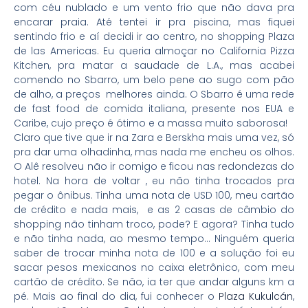
com céu nublado e um vento frio que não dava pra
encarar praia. Até tentei ir pra piscina, mas fiquei
sentindo frio e aí decidi ir ao centro, no shopping Plaza
de las Americas. Eu queria almoçar no California Pizza
Kitchen, pra matar a saudade de L.A., mas acabei
comendo no Sbarro, um belo pene ao sugo com pão
de alho, a preços melhores ainda. O Sbarro é uma rede
de fast food de comida italiana, presente nos EUA e
Caribe, cujo preço é ótimo e a massa muito saborosa!
Claro que tive que ir na Zara e Berskha mais uma vez, só
pra dar uma olhadinha, mas nada me encheu os olhos.
O Alê resolveu não ir comigo e ficou nas redondezas do
hotel. Na hora de voltar , eu não tinha trocados pra
pegar o ônibus. Tinha uma nota de USD 100, meu cartão
de crédito e nada mais, e as 2 casas de câmbio do
shopping não tinham troco, pode? E agora? Tinha tudo
e não tinha nada, ao mesmo tempo… Ninguém queria
saber de trocar minha nota de 100 e a solução foi eu
sacar pesos mexicanos no caixa eletrônico, com meu
cartão de crédito. Se não, ia ter que andar alguns km a
pé. Mais ao final do dia, fui conhecer o
Plaza Kukulcán
,