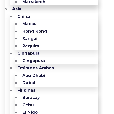
Marrakech
Ásia
China
Macau
Hong Kong
Xangai
Pequim
Cingapura
Cingapura
Emirados Árabes
Abu Dhabi
Dubai
Filipinas
Boracay
Cebu
El Nido