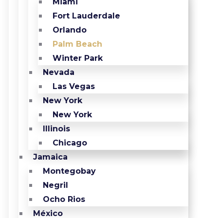
Miami
Fort Lauderdale
Orlando
Palm Beach
Winter Park
Nevada
Las Vegas
New York
New York
Illinois
Chicago
Jamaica
Montegobay
Negril
Ocho Rios
México