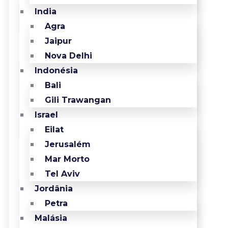
India
Agra
Jaipur
Nova Delhi
Indonésia
Bali
Gili Trawangan
Israel
Eilat
Jerusalém
Mar Morto
Tel Aviv
Jordânia
Petra
Malásia