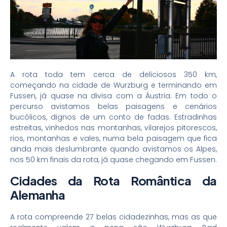
A rota toda tem cerca de deliciosos 350 km,
começando na cidade de Wurzburg e terminando em
Fussen, já quase na divisa com a Áustria. Em todo o
percurso avistamos belas paisagens e cenários
bucólicos, dignos de um conto de fadas. Estradinhas
estreitas, vinhedos nas montanhas, vilarejos pitorescos,
rios, montanhas e vales, numa bela paisagem que fica
ainda mais deslumbrante quando avistamos os Alpes,
nos 50 km finais da rota, já quase chegando em Fussen.
Cidades da Rota Romântica da
Alemanha
A rota compreende 27 belas cidadezinhas, mas as que