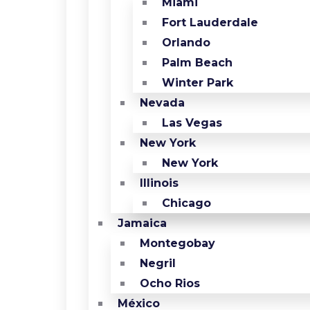
Miami
Fort Lauderdale
Orlando
Palm Beach
Winter Park
Nevada
Las Vegas
New York
New York
Illinois
Chicago
Jamaica
Montegobay
Negril
Ocho Rios
México