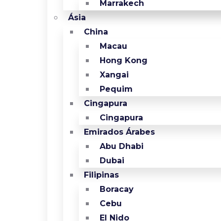
Marrakech
Ásia
China
Macau
Hong Kong
Xangai
Pequim
Cingapura
Cingapura
Emirados Árabes
Abu Dhabi
Dubai
Filipinas
Boracay
Cebu
El Nido