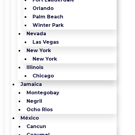
Orlando
Palm Beach
Winter Park
Nevada
Las Vegas
New York
New York
Illinois
Chicago
Jamaica
Montegobay
Negril
Ocho Rios
México
Cancun
Cozumel