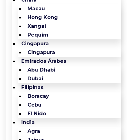
Macau
Hong Kong
Xangai
Pequim
Cingapura
Cingapura
Emirados Árabes
Abu Dhabi
Dubai
Filipinas
Boracay
Cebu
El Nido
India
Agra
Jaipur