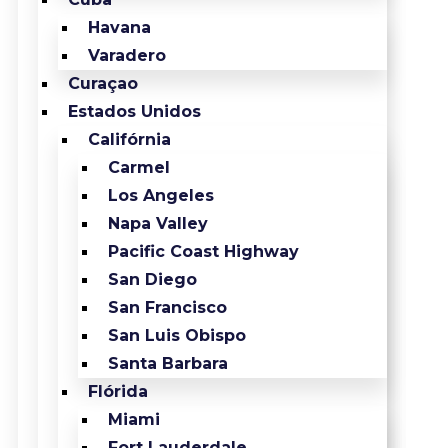
Havana
Varadero
Curaçao
Estados Unidos
Califórnia
Carmel
Los Angeles
Napa Valley
Pacific Coast Highway
San Diego
San Francisco
San Luis Obispo
Santa Barbara
Flórida
Miami
Fort Lauderdale