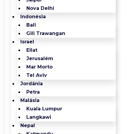
Nova Delhi
Indonésia
Bali
Gili Trawangan
Israel
Eilat
Jerusalém
Mar Morto
Tel Aviv
Jordânia
Petra
Malásia
Kuala Lumpur
Langkawi
Nepal
Katmandu