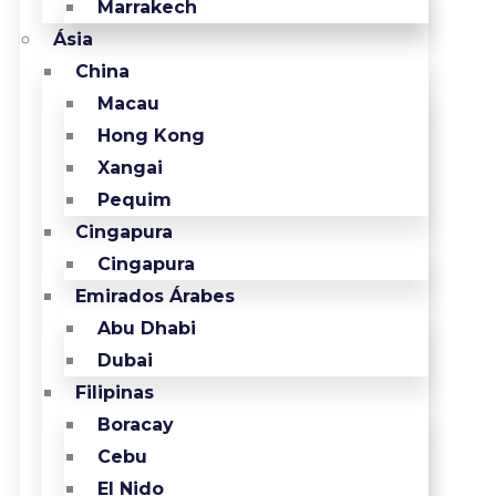
Marrakech
Ásia
China
Macau
Hong Kong
Xangai
Pequim
Cingapura
Cingapura
Emirados Árabes
Abu Dhabi
Dubai
Filipinas
Boracay
Cebu
El Nido