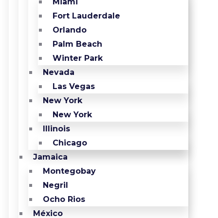
Miami
Fort Lauderdale
Orlando
Palm Beach
Winter Park
Nevada
Las Vegas
New York
New York
Illinois
Chicago
Jamaica
Montegobay
Negril
Ocho Rios
México