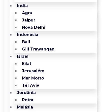
India
Agra
Jaipur
Nova Delhi
Indonésia
Bali
Gili Trawangan
Israel
Eilat
Jerusalém
Mar Morto
Tel Aviv
Jordânia
Petra
Malásia