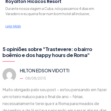
Royalton Hicacos Resort
Durante nossa viagem a Cuba, nós passamos 4 dias em
Varadero e eu queria ficar num bom hotel all inclusive,
Leia Mais
5 opiniões sobre "Trastevere: o bairro
boêmio e dos happy hours de Roma"
HILTON EDSON VIDOTTI
08/08/2015
Muito obrigado pelo seu post – estou pensando em fazer
um roteiro maluco para o final de ano – férias.
necessariamente terei que ir a Roma para meados de
dezembro e de lá estava pensando em passar alguns dias