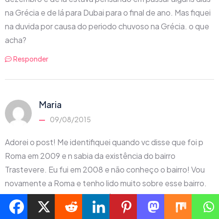
na Grécia e de lá para Dubai para o final de ano. Mas fiquei
na duvida por causa do periodo chuvoso na Grécia. o que
acha?
Responder
Maria
09/08/2015
Adorei o post! Me identifiquei quando vc disse que foi p
Roma em 2009 e n sabia da existência do bairro
Trastevere. Eu fui em 2008 e não conheço o bairro! Vou
novamente a Roma e tenho lido muito sobre esse bairro.
Adoro sentar em bares também. Vi o B&B que vc se
hospedou e me interessei. Já tava conformada a ter que