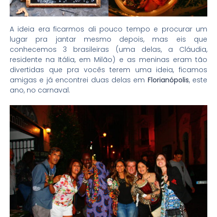
A ideia era ficarmos ali pouco tempo e procurar um
lugar pra jantar mesmo depois, mas eis que
conhecemos 3 brasileiras (uma delas, a Cláudia,
residente na Itália, em Milão) e as meninas eram tão
divertidas que pra vocês terem uma ideia, ficamos
amigas e já encontrei duas delas em
Florianópolis
, este
ano, no carnaval.