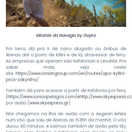
Mirante da Navagio by Gopro
Por terra, dá pra ir de carro alugado ou ônibus de
Atenas até o porto de Killini e de lá, atravessar de ferry.
As empresas que operam são Kefalonian e Levante. Pra
saber mais, veja neste
site:
https://www.ioniangroup.com/en/routes/apo-kyllini-
pros-zakyntho/
Também dá para acessar a partir de Kefalonia por ferry
(
https://www.ionionpelagos.com/ehttp://www.skyexpress.c
por avião (
www.skyexpress.gr
)
Nós chegamos na ilha de avião com a Aegean Airlies
num vôo que saiu de Atenas às 5:35h da manhã. O vôo
durou 40 minutos. e saímos também de avião pela Sky