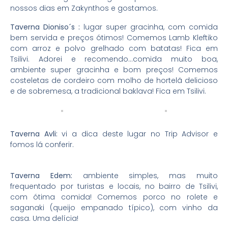
nossos dias em Zakynthos e gostamos.
Taverna Dioniso´s :
lugar super gracinha, com comida
bem servida e preços ótimos! Comemos Lamb Kleftiko
com arroz e polvo grelhado com batatas! Fica em
Tsilivi. Adorei e recomendo…comida muito boa,
ambiente super gracinha e bom preços! Comemos
costeletas de cordeiro com molho de hortelã delicioso
e de sobremesa, a tradicional baklava! Fica em Tsilivi.
Taverna Avli:
vi a dica deste lugar no Trip Advisor e
fomos lá conferir.
Taverna Edem:
ambiente simples, mas muito
frequentado por turistas e locais, no bairro de Tsilivi,
com ótima comida! Comemos porco no rolete e
saganaki (queijo empanado típico), com vinho da
casa. Uma delícia!