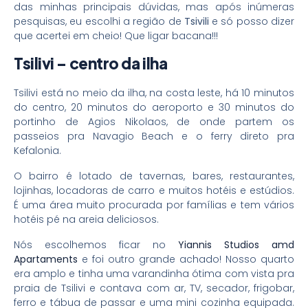
das minhas principais dúvidas, mas após inúmeras
pesquisas, eu escolhi a região de
Tsivili
e só posso dizer
que acertei em cheio! Que ligar bacana!!!
Tsilivi – centro da ilha
Tsilivi está no meio da ilha, na costa leste, há 10 minutos
do centro, 20 minutos do aeroporto e 30 minutos do
portinho de Agios Nikolaos, de onde partem os
passeios pra Navagio Beach e o ferry direto pra
Kefalonia.
O bairro é lotado de tavernas, bares, restaurantes,
lojinhas, locadoras de carro e muitos hotéis e estúdios.
É uma área muito procurada por famílias e tem vários
hotéis pé na areia deliciosos.
Nós escolhemos ficar no
Yiannis Studios amd
Apartaments
e foi outro grande achado! Nosso quarto
era amplo e tinha uma varandinha ótima com vista pra
praia de Tsilivi e contava com ar, TV, secador, frigobar,
ferro e tábua de passar e uma mini cozinha equipada.