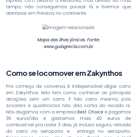
Express com destino a Kefalonia, mas devido ao mau
tempo, não conseguimos pousar lá e tivemos que
aterrissar em Preveza, no continente.
Mapa das ilhas jônicas. Fonte:
www.guiagrecia.com.br
Como se locomover em Zakynthos
Pra começo de conversa, é indispensável aligar carro
em Zakynthos. Não tem como conhecer as principais
atrações sem um carro. E falo carro mesmo, pois
scooters e quadriciclos não dão conta do recado rs.
Nós alugamos com a empresa
Best Choice
e pagamos
35 euros/dia e gastamos mais 40 euros de
combustível pra rodar 3 dias, já incluso seguro, retirada
do carro no aeroporto e entrega no aeroporto.