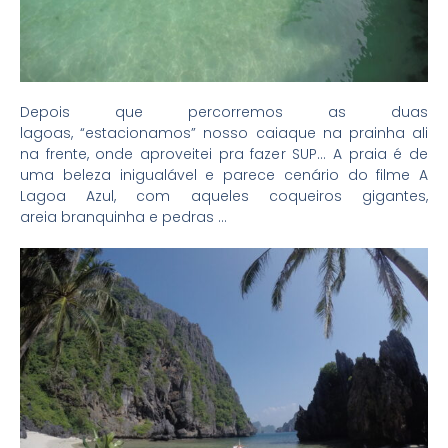
Depois que percorremos as duas
lagoas, “estacionamos” nosso caiaque na prainha ali
na frente, onde aproveitei pra fazer SUP… A praia é de
uma beleza inigualável e parece cenário do filme A
Lagoa Azul, com aqueles coqueiros gigantes,
areia branquinha e pedras …