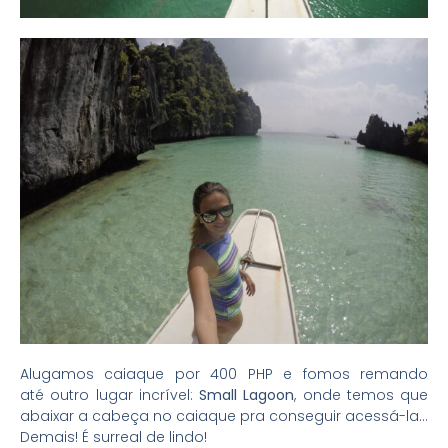
Alugamos caiaque por 400 PHP e fomos remando
até outro lugar incrível:
Small Lagoon
, onde temos que
abaixar a cabeça no caiaque pra conseguir acessá-la…
Demais! É surreal de lindo!