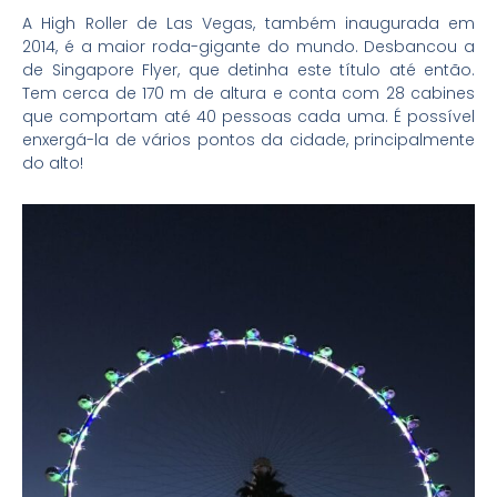
A High Roller de Las Vegas, também inaugurada em
2014, é a maior roda-gigante do mundo. Desbancou a
de Singapore Flyer, que detinha este título até então.
Tem cerca de 170 m de altura e conta com 28 cabines
que comportam até 40 pessoas cada uma. É possível
enxergá-la de vários pontos da cidade, principalmente
do alto!