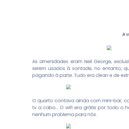
A v
As amenidades eram Neil George, exclus
serem usados à vontade, no entanto, que
pagando à parte. Tudo era clean e de extr
O quarto contava ainda com mini-bar, cafe
tv a cabo… O wifi era grátis por todo o ho
nenhum problema para nós.