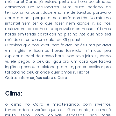
má sorte! Como já estava perto da hora do almoço,
comemos um McDonald’s. Num curto período de
tempo, uma quantidade enorme de taxistas parava o
carro pra nos perguntar se queríamos táxi! No mínimo
irritante! Sem ter o que fazer nem aonde ir, só nos
restava voltar ao hotel e aproveitar as nossas últimas
horas em terras cairóticas na piscina. Até que não era
má ideia. frente a um calor de 35 graus!
O taxista que nos levou não falava inglês uma palavra
em inglês e ficamos horas fazendo mímicas pra
explicar o local do nosso hotel. Não teve jeito. Quando
vi, ele pegou o celular, ligou pra um cara que falava
inglês e passou o telefone pra mim, pra eu explicar pro
tal cara no celular onde queríamos ir. Hilário!
Outras informações sobre o Cairo
Clima:
o clima no Cairo é mediterrânico, com invernos
temperados e verões quentes! Geralmente, o clima é
muito seco, com chuvas escassas. São mais