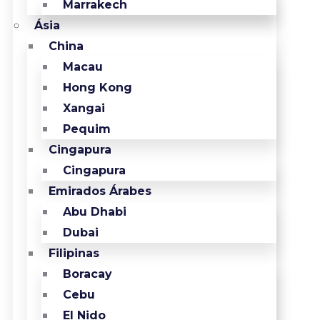
Marrakech
Ásia
China
Macau
Hong Kong
Xangai
Pequim
Cingapura
Cingapura
Emirados Árabes
Abu Dhabi
Dubai
Filipinas
Boracay
Cebu
El Nido