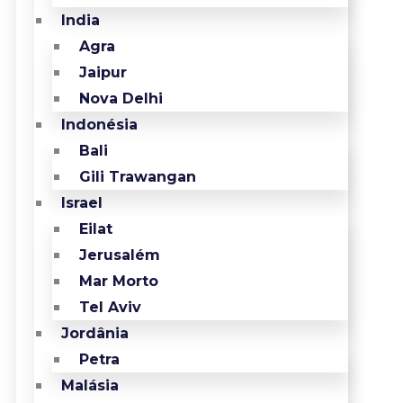
India
Agra
Jaipur
Nova Delhi
Indonésia
Bali
Gili Trawangan
Israel
Eilat
Jerusalém
Mar Morto
Tel Aviv
Jordânia
Petra
Malásia