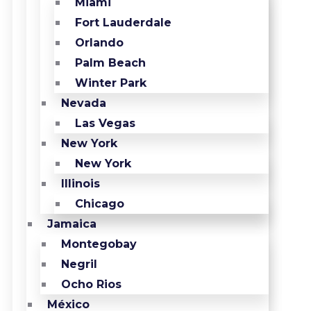
Miami
Fort Lauderdale
Orlando
Palm Beach
Winter Park
Nevada
Las Vegas
New York
New York
Illinois
Chicago
Jamaica
Montegobay
Negril
Ocho Rios
México