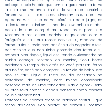
cabeça e, pelo horário que termina, geralmente a fome
já está me matando. Então, de volta ao centrinho,
fomos ver as tais fotos. Sinceramente, não me
agradaram. Eu tinha como referência para julgar, as
lindas fotos que tirei em Fernando de Noronha e acabei
decidindo não comprá-las. Ainda mais porque o
Alessandro me deixou sozinha negociando com o
fotógrafo e saiu pra tomar cerveja. Eu, mooorta de
forme, já
fiquei meio sem paciência de negociar e falei
por menino que não tinha gostado das fotos e fui
embora. Mas depois, fiquei escutando o Alessandro na
minha cabeça: “coitado do menino, ficou horas
perdendo o tempo dele atrás de você pra tirar fotos,
pra no fim, você não comprar! Vc fez ele de bobo! Isto
não se faz”! Fiquei o resto do dia pensando no
coitadinho do menino, com minha consciência
pesando mais de uma tonelada!!!! Mas e agora? Bem,
eu precisava comer e depois pensaria como resolver
aquele probleminha…
Tratamos de ir comer tacos na pracinha central. E que
tacos deliciosos! Não parava de comer! E mesmo