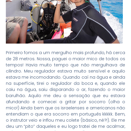
Primeiro fomos a um mergulho mais profundo, há cerca
de 28 metros. Nossa, paguei o maior mico de todos os
tempos! Havia muito tempo que não mergulhava de
cilindro. Meu regulador estava muito sensível e aquilo
estava me incomodando. Quando caí na água e ainda
na superfície, tirei o regulador da boca e, quando ele
caiu na água, saiu disparando o ar, fazendo o maior
barulhão. Aquilo me deu a sensação que eu estava
afundando e comecei a gritar por socorro (olha o
mico!) Ainda bem que os israelenses e americanos não
entendiam o que era socorro em português kkkkk. Bem,
o instrutor veio e inflou meu colete (básico, né?!). Ele me
deu um “pito” daqueles e eu logo tratei de me acalmar,