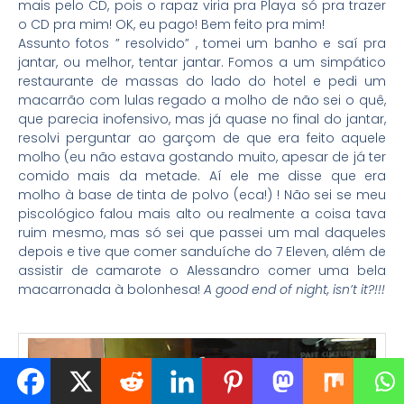
mais pelo CD, pois o rapaz viria pra Playa só pra trazer
o CD pra mim! OK, eu pago! Bem feito pra mim!
Assunto fotos ” resolvido” , tomei um banho e saí pra
jantar, ou melhor, tentar jantar. Fomos a um simpático
restaurante de massas do lado do hotel e pedi um
macarrão com lulas regado a molho de não sei o quê,
que parecia inofensivo, mas já quase no final do jantar,
resolvi perguntar ao garçom de que era feito aquele
molho (eu não estava gostando muito, apesar de já ter
comido mais da metade. Aí ele me disse que era
molho à base de tinta de polvo (eca!) ! Não sei se meu
piscológico falou mais alto ou realmente a coisa tava
ruim mesmo, mas só sei que passei um mal daqueles
depois e tive que comer sanduíche do 7 Eleven, além de
assistir de camarote o Alessandro comer uma bela
macarronada à bolonhesa!
A good end of night, isn’t it?!!!