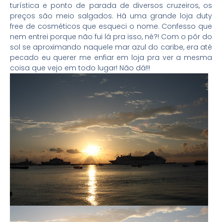
turística e ponto de parada de diversos cruzeiros, os
preços são meio salgados. Há uma grande loja duty
free de cosméticos que esqueci o nome. Confesso que
nem entrei porque não fui lá pra isso, né?! Com o pôr do
sol se aproximando naquele mar azul do caribe, era até
pecado eu querer me enfiar em loja pra ver a mesma
coisa que vejo em todo lugar! Não dá!!!