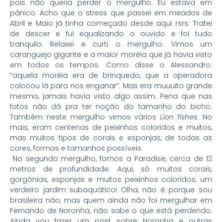
pois não queria perder o mergulho. Eu estava em
pânico. Acho que o stress que passei em meados de
Abril e Maio já tinha começado desde aqui rsrs. Tratei
de descer e fui equalizando o ouvido e foi tudo
tranquilo. Relaxei e curti o mergulho. Vimos um
caranguejo gigante e a maior moréia que já havia visto
em todos os tempos. Como disse o Alessandro:
“aquela moréia era de brinquedo, que a operadora
colocou lá para nos enganar”. Mas era muuuito grande
mesmo, jamais havia visto algo assim. Pena que nas
fotos não dá pra ter noção do tamanho do bicho.
Também neste mergulho vimos vários
Lion fishes
. No
mais, eram centenas de peixinhos coloridos e muitos,
mas muitos tipos de corais e esponjas, de todas as
cores, formas e tamanhos possíveis.
No segundo mergulho, fomos a Paradise, cerca de 12
metros de profundidade. Aqui, só muitos corais,
gorgônias, esponjas e muitos peixinhos coloridos; um
verdeiro jardim subaquático! Olha, não é porque sou
brasileira não, mas quem ainda não foi mergulhar em
Fernando de Noronha, não sabe o que está perdendo.
Ainda vou fazer um post sobre Noronha e outras