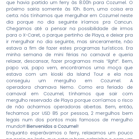
que havia partido um ferry às 8:00h para Cozumel. O
próximo sairia somente às 10h. Bom, uma coisa era
certa: nós tínhamos que mergulhar em Cozumel neste
dia porque no dia seguinte iríamos pra Cancun.
Chegamos até a pensar na possibilidade de irmos
para o X-Caret, o parque pertinho de Playa, e deixar pra
ir mergulhar no dia seguinte, mas sinceramente, não
estava a fim de fazer estes programas turísticos. Era
minha semana de mini férias no carnaval e queria
relaxar, descansar, fazer programas mais “
light
“. Bem,
papo vai, papo vem, encontramos uma moça que
estava com um kioski da Island Tour e ela nos
conseguiu um mergulho em Cozumel. A
operadora chamava Nemo. Como era feriado de
carnaval em Cozumel, tínhamos que sair com
mergulho reservado de Playa porque corríamos o risco
de não acharmos operadoras abertas. Bem, então,
fechamos por USD 85 por pessoa, 2 mergulhos bem
legais num dos pontos mais famosos de mergulho
mundo!!!
Bienvenidos a Cozumel!
Enquanto esperávamos o ferry, relaxamos um pouco