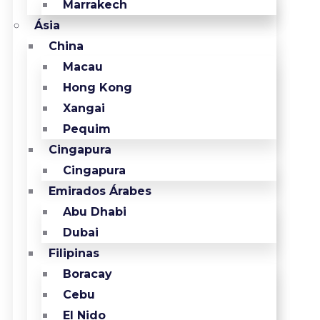
Marrakech
Ásia
China
Macau
Hong Kong
Xangai
Pequim
Cingapura
Cingapura
Emirados Árabes
Abu Dhabi
Dubai
Filipinas
Boracay
Cebu
El Nido