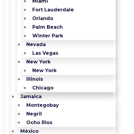
Miami
Fort Lauderdale
Orlando
Palm Beach
Winter Park
Nevada
Las Vegas
New York
New York
Illinois
Chicago
Jamaica
Montegobay
Negril
Ocho Rios
México