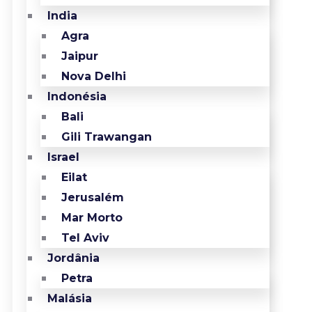
India
Agra
Jaipur
Nova Delhi
Indonésia
Bali
Gili Trawangan
Israel
Eilat
Jerusalém
Mar Morto
Tel Aviv
Jordânia
Petra
Malásia