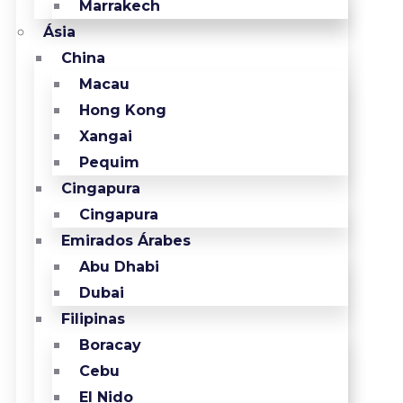
Marrakech
Ásia
China
Macau
Hong Kong
Xangai
Pequim
Cingapura
Cingapura
Emirados Árabes
Abu Dhabi
Dubai
Filipinas
Boracay
Cebu
El Nido