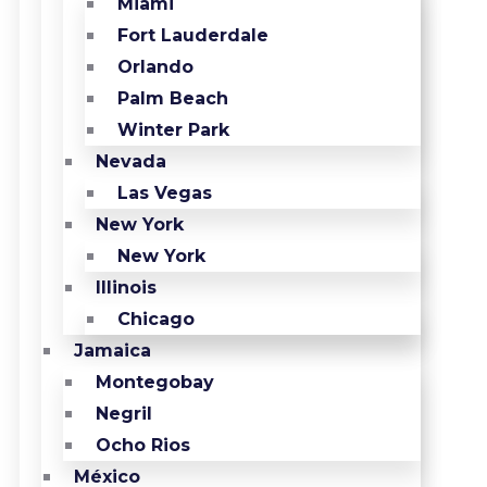
Miami
Fort Lauderdale
Orlando
Palm Beach
Winter Park
Nevada
Las Vegas
New York
New York
Illinois
Chicago
Jamaica
Montegobay
Negril
Ocho Rios
México