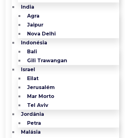
India
Agra
Jaipur
Nova Delhi
Indonésia
Bali
Gili Trawangan
Israel
Eilat
Jerusalém
Mar Morto
Tel Aviv
Jordânia
Petra
Malásia