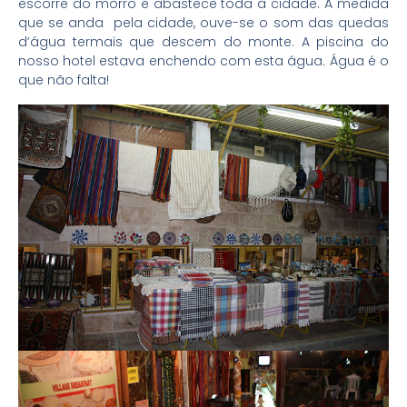
escorre do morro e abastece toda a cidade. À medida
que se anda pela cidade, ouve-se o som das quedas
d’água termais que descem do monte. A piscina do
nosso hotel estava enchendo com esta água. Água é o
que não falta!