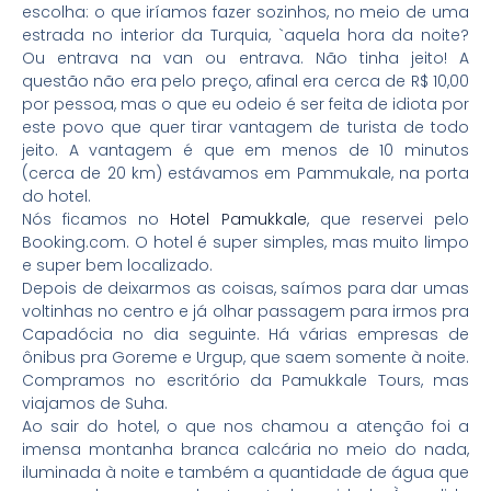
escolha: o que iríamos fazer sozinhos, no meio de uma
estrada no interior da Turquia, `aquela hora da noite?
Ou entrava na van ou entrava. Não tinha jeito! A
questão não era pelo preço, afinal era cerca de R$ 10,00
por pessoa, mas o que eu odeio é ser feita de idiota por
este povo que quer tirar vantagem de turista de todo
jeito. A vantagem é que em menos de 10 minutos
(cerca de 20 km) estávamos em Pammukale, na porta
do hotel.
Nós ficamos no
Hotel Pamukkale
, que reservei pelo
Booking.com. O hotel é super simples, mas muito limpo
e super bem localizado.
Depois de deixarmos as coisas, saímos para dar umas
voltinhas no centro e já olhar passagem para irmos pra
Capadócia no dia seguinte. Há várias empresas de
ônibus pra Goreme e Urgup, que saem somente à noite.
Compramos no escritório da Pamukkale Tours, mas
viajamos de Suha.
Ao sair do hotel, o que nos chamou a atenção foi a
imensa montanha branca calcária no meio do nada,
iluminada à noite e também a quantidade de água que