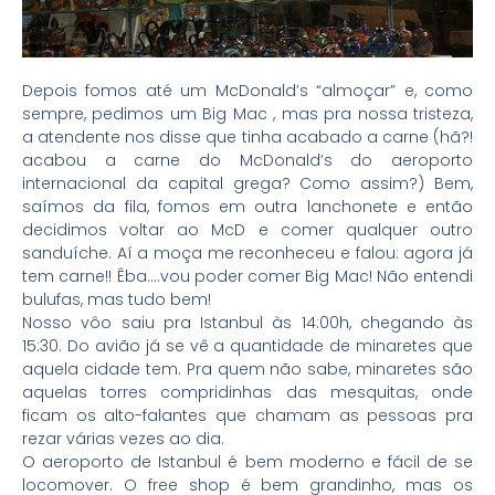
Depois fomos até um McDonald’s “almoçar” e, como
sempre, pedimos um Big Mac , mas pra nossa tristeza,
a atendente nos disse que tinha acabado a carne (hã?!
acabou a carne do McDonald’s do aeroporto
internacional da capital grega? Como assim?) Bem,
saímos da fila, fomos em outra lanchonete e então
decidimos voltar ao McD e comer qualquer outro
sanduíche. Aí a moça me reconheceu e falou: agora já
tem carne!! Êba….vou poder comer Big Mac! Não entendi
bulufas, mas tudo bem!
Nosso vôo saiu pra Istanbul às 14:00h, chegando às
15:30. Do avião já se vê a quantidade de minaretes que
aquela cidade tem. Pra quem não sabe, minaretes são
aquelas torres compridinhas das mesquitas, onde
ficam os alto-falantes que chamam as pessoas pra
rezar várias vezes ao dia.
O aeroporto de Istanbul é bem moderno e fácil de se
locomover. O free shop é bem grandinho, mas os