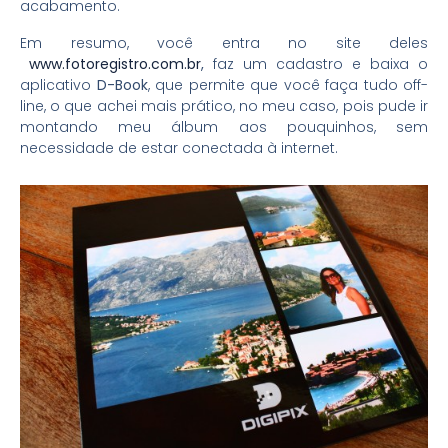
acabamento.
Em resumo, você entra no site deles
www.fotoregistro.com.br
,
faz um cadastro e baixa o
aplicativo
D-Book
, que permite que você faça tudo off-
line, o que achei mais prático, no meu caso, pois pude ir
montando meu álbum aos pouquinhos, sem
necessidade de estar conectada à internet.