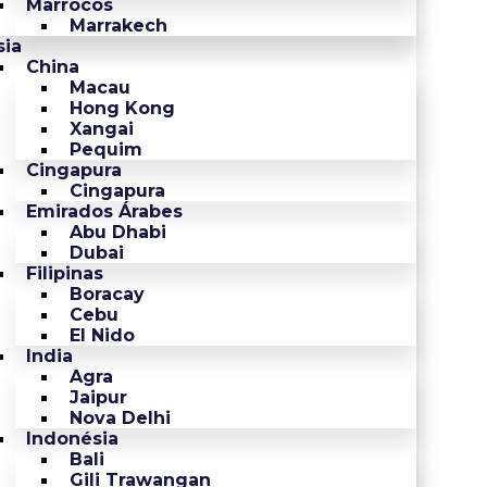
Marrocos
Marrakech
sia
China
Macau
Hong Kong
Xangai
Pequim
Cingapura
Cingapura
Emirados Árabes
Abu Dhabi
Dubai
Filipinas
Boracay
Cebu
El Nido
India
Agra
Jaipur
Nova Delhi
Indonésia
Bali
Gili Trawangan