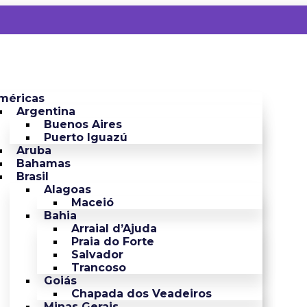
méricas
Argentina
Buenos Aires
Puerto Iguazú
Aruba
Bahamas
Brasil
Alagoas
Maceió
Bahia
Arraial d’Ajuda
Praia do Forte
Salvador
Trancoso
Goiás
Chapada dos Veadeiros
Minas Gerais