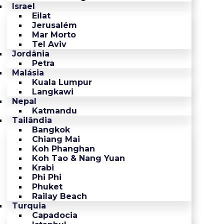
Israel
Eilat
Jerusalém
Mar Morto
Tel Aviv
Jordânia
Petra
Malásia
Kuala Lumpur
Langkawi
Nepal
Katmandu
Tailândia
Bangkok
Chiang Mai
Koh Phanghan
Koh Tao & Nang Yuan
Krabi
Phi Phi
Phuket
Railay Beach
Turquia
Capadocia