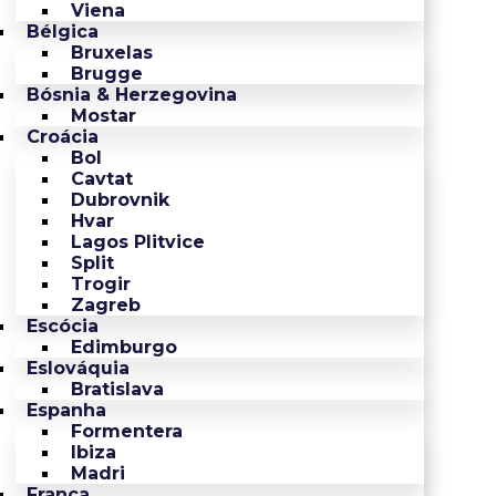
Viena
Bélgica
Bruxelas
Brugge
Bósnia & Herzegovina
Mostar
Croácia
Bol
Cavtat
Dubrovnik
Hvar
Lagos Plitvice
Split
Trogir
Zagreb
Escócia
Edimburgo
Eslováquia
Bratislava
Espanha
Formentera
Ibiza
Madri
França