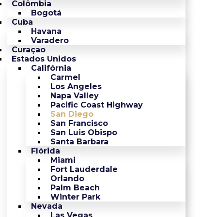
Colômbia
Bogotá
Cuba
Havana
Varadero
Curaçao
Estados Unidos
Califórnia
Carmel
Los Angeles
Napa Valley
Pacific Coast Highway
San Diego
San Francisco
San Luis Obispo
Santa Barbara
Flórida
Miami
Fort Lauderdale
Orlando
Palm Beach
Winter Park
Nevada
Las Vegas