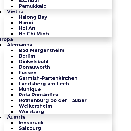
Istanbul
Pamukkale
Vietnã
Halong Bay
Hanói
Hoi An
Ho Chi Minh
uropa
Alemanha
Bad Mergentheim
Berlim
Dinkelsbuhl
Donauworth
Fussen
Garmish-Partenkirchen
Landsberg am Lech
Munique
Rota Romântica
Rothenburg ob der Tauber
Weikersheim
Wurzburg
Áustria
Innsbruck
Salzburg