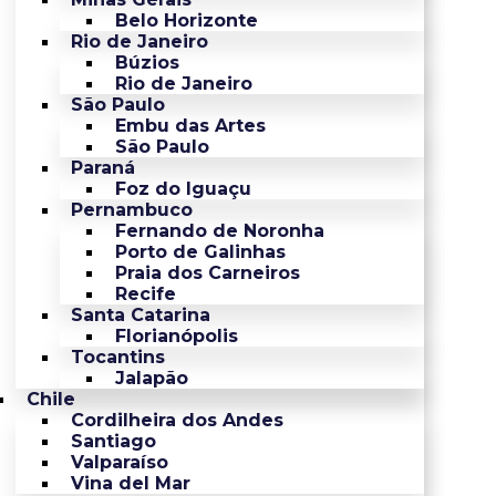
Belo Horizonte
Rio de Janeiro
Búzios
Rio de Janeiro
São Paulo
Embu das Artes
São Paulo
Paraná
Foz do Iguaçu
Pernambuco
Fernando de Noronha
Porto de Galinhas
Praia dos Carneiros
Recife
Santa Catarina
Florianópolis
Tocantins
Jalapão
Chile
Cordilheira dos Andes
Santiago
Valparaíso
Vina del Mar