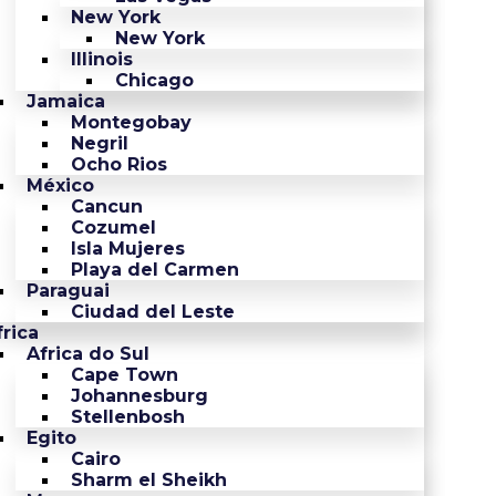
New York
New York
Illinois
Chicago
Jamaica
Montegobay
Negril
Ocho Rios
México
Cancun
Cozumel
Isla Mujeres
Playa del Carmen
Paraguai
Ciudad del Leste
frica
Africa do Sul
Cape Town
Johannesburg
Stellenbosh
Egito
Cairo
Sharm el Sheikh