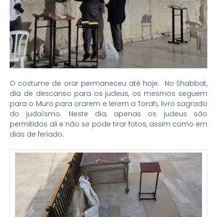
O costume de orar permaneceu até hoje. No Shabbat,
dia de descanso para os judeus, os mesmos seguem
para o Muro para orarem e lerem a Torah, livro sagrado
do judaísmo. Neste dia, apenas os judeus são
permitidos ali e não se pode tirar fotos, assim como em
dias de feriado.