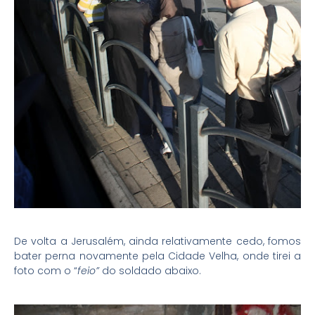
De volta a Jerusalém, ainda relativamente cedo, fomos
bater perna novamente pela Cidade Velha, onde tirei a
foto com o “
feio”
do soldado abaixo.