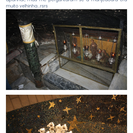
muito velhinha…rsrs