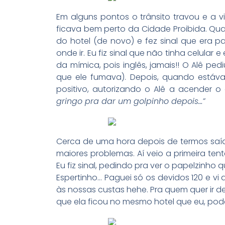
Em alguns pontos o trânsito travou e a v
ficava bem perto da Cidade Proibida. Qu
do hotel (de novo) e fez sinal que era p
onde ir. Eu fiz sinal que não tinha celular
da mímica, pois inglês, jamais!! O Alê pe
que ele fumava). Depois, quando estáv
positivo, autorizando o Alê a acender o
gringo pra dar um golpinho depois…”
Cerca de uma hora depois de termos saíd
maiores problemas. Aí veio a primeira tent
Eu fiz sinal, pedindo pra ver o papelzinho 
Espertinho… Paguei só os devidos 120 e v
às nossas custas hehe. Pra quem quer ir d
que ela ficou no mesmo hotel que eu, pode