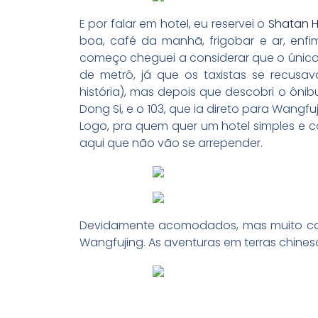
E por falar em hotel, eu reservei o
Shatan H
boa, café da manhã, frigobar e ar, enf
começo cheguei a considerar que o único
de metrô, já que os taxistas se recusa
história), mas depois que descobri o ônib
Dong Si, e o 103, que ia direto para Wangfu
Logo, pra quem quer um hotel simples e
aqui que não vão se arrepender.
Devidamente acomodados, mas muito can
Wangfujing. As aventuras em terras chin