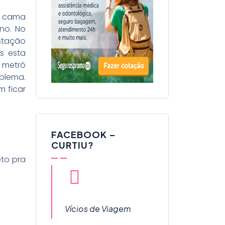
, cama
no. No
estação
s esta
e metrô
oblema.
 ficar
FACEBOOK –
CURTIU?
to pra
Vícios de Viagem