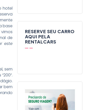
o hotel
eserva
tamente
na base
RESERVE SEU CARRO
e vimos
AQUI PELA
nal de
RENTALCARS
r este
el, sem
 “200”.
edágio.
dar bem
erando