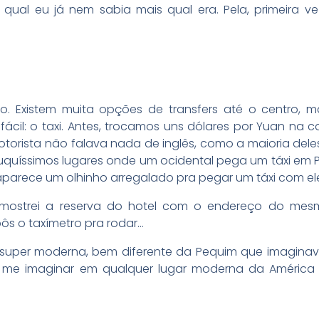
al eu já nem sabia mais qual era. Pela, primeira vez
. Existem muita opções de transfers até o centro, m
cil: o taxi. Antes, trocamos uns dólares por Yuan na 
rista não falava nada de inglês, como a maioria deles.
ouquíssimos lugares onde um ocidental pega um táxi em
aparece um olhinho arregalado pra pegar um táxi com el
 mostrei a reserva do hotel com o endereço do me
pôs o taxímetro pra rodar…
uper moderna, bem diferente da Pequim que imaginav
ia me imaginar em qualquer lugar moderna da América