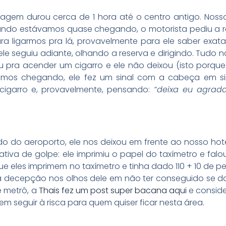
iagem durou cerca de 1 hora até o centro antigo. Noss
ando estávamos quase chegando, o motorista pediu a r
ara ligarmos pra lá, provavelmente para ele saber exa
 e ele seguiu adiante, olhando a reserva e dirigindo. Tudo 
diu pra acender um cigarro e ele não deixou (isto porqu
amos chegando, ele fez um sinal com a cabeça em si
 cigarro e, provavelmente, pensando:
“deixa eu agrada
o do aeroporto, ele nos deixou em frente ao nosso hot
ativa de golpe: ele imprimiu o papel do taxímetro e falou
que eles imprimem no taxímetro e tinha dado 110 + 10 de p
i a decepção nos olhos dele em não ter conseguido se 
e metrô, a
Thais fez um post super bacana aqui
e consid
m seguir à risca para quem quiser ficar nesta área.