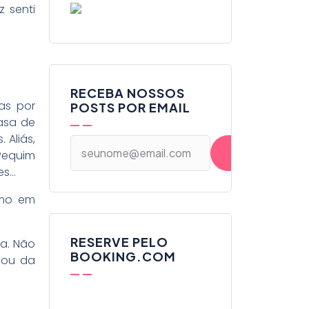
 senti
RECEBA NOSSOS
as por
POSTS POR EMAIL
casa de
 Aliás,
 Pequim
es…
smo em
RESERVE PELO
a. Não
BOOKING.COM
 ou da