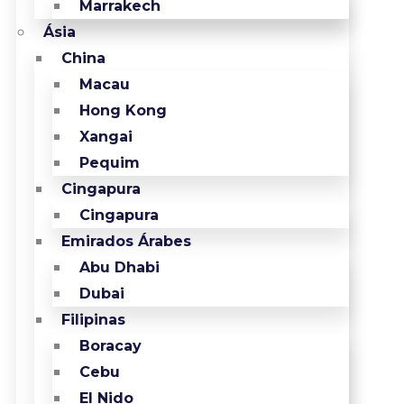
Marrakech
Ásia
China
Macau
Hong Kong
Xangai
Pequim
Cingapura
Cingapura
Emirados Árabes
Abu Dhabi
Dubai
Filipinas
Boracay
Cebu
El Nido