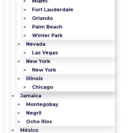
Miami
Fort Lauderdale
Orlando
Palm Beach
Winter Park
Nevada
Las Vegas
New York
New York
Illinois
Chicago
Jamaica
Montegobay
Negril
Ocho Rios
México