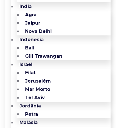
India
Agra
Jaipur
Nova Delhi
Indonésia
Bali
Gili Trawangan
Israel
Eilat
Jerusalém
Mar Morto
Tel Aviv
Jordânia
Petra
Malásia