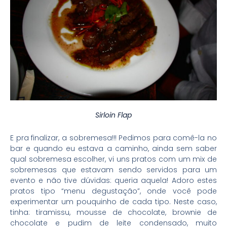
Sirloin Flap
E pra finalizar, a sobremesa!!! Pedimos para comê-la no
bar e quando eu estava a caminho, ainda sem saber
qual sobremesa escolher, vi uns pratos com um mix de
sobremesas que estavam sendo servidos para um
evento e não tive dúvidas: queria aquela! Adoro estes
pratos tipo “menu degustação”, onde você pode
experimentar um pouquinho de cada tipo. Neste caso,
tinha: tiramissu, mousse de chocolate, brownie de
chocolate e pudim de leite condensado, muito