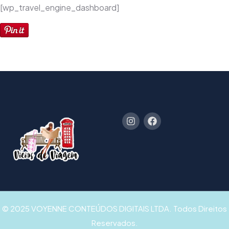
[wp_travel_engine_dashboard]
© 2025 VOYENNE CONTEÚDOS DIGITAIS LTDA. Todos Direitos
Reservados.