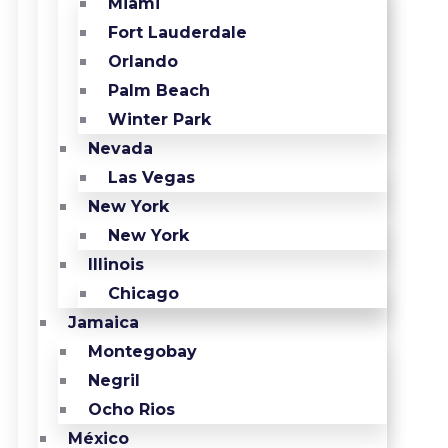
Miami
Fort Lauderdale
Orlando
Palm Beach
Winter Park
Nevada
Las Vegas
New York
New York
Illinois
Chicago
Jamaica
Montegobay
Negril
Ocho Rios
México