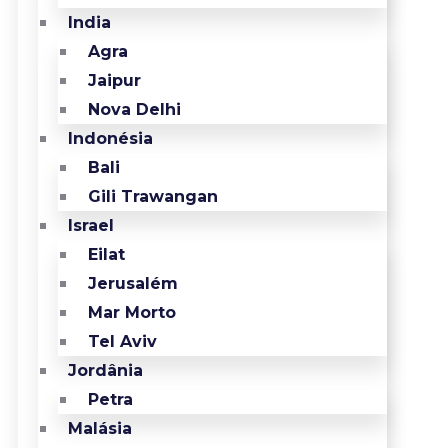
India
Agra
Jaipur
Nova Delhi
Indonésia
Bali
Gili Trawangan
Israel
Eilat
Jerusalém
Mar Morto
Tel Aviv
Jordânia
Petra
Malásia