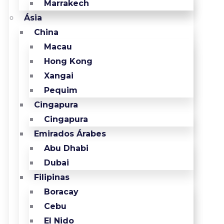
Marrakech
Ásia
China
Macau
Hong Kong
Xangai
Pequim
Cingapura
Cingapura
Emirados Árabes
Abu Dhabi
Dubai
Filipinas
Boracay
Cebu
El Nido