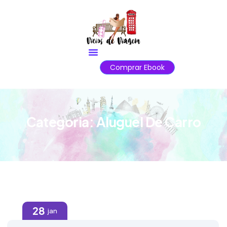
Comprar Ebook
Categoria:
Aluguel De Carro
28
jan