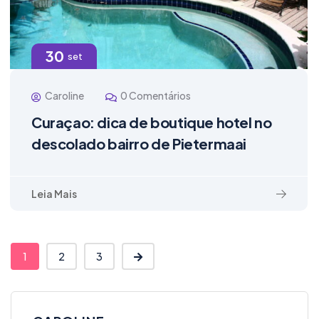
30
set
Caroline
0 Comentários
Curaçao: dica de boutique hotel no
descolado bairro de Pietermaai
Leia Mais
1
2
3